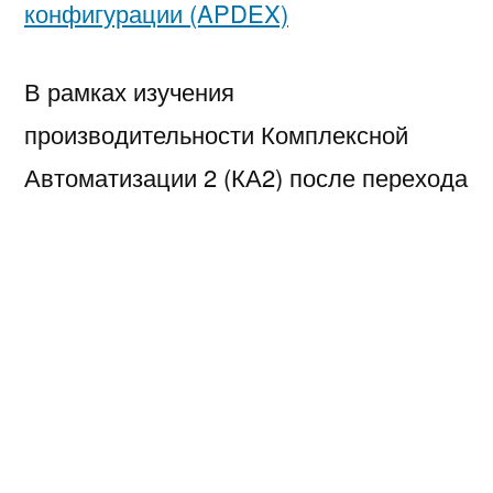
конфигурации (APDEX)
В рамках изучения
производительности Комплексной
Автоматизации 2 (КА2) после перехода
с MSSQL на PostgreSQL занялся
вопросами производительности.
В результате размещения кучи
замеров в каждой процедуре формы
документа в основном расширении и,
попутно, проверки производительности