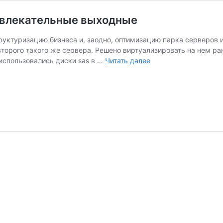
 увлекательные выходные
уктуризацию бизнеса и, заодно, оптимизацию парка серверов и 
 второго такого же сервера. Решено виртуализировать на нем р
Миграция
использовались диски sas в …
Читать далее
в
гипервизор
proxmox
или
увлекательные
выходные