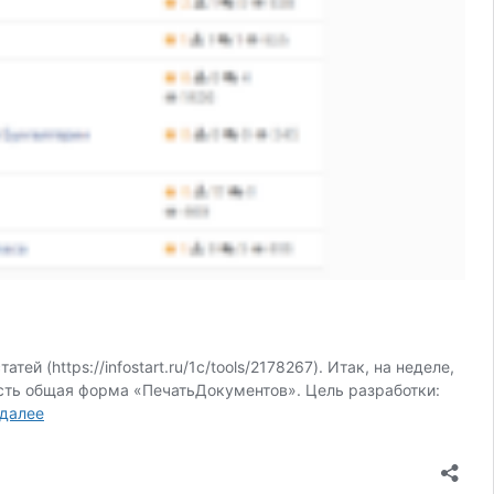
 (https://infostart.ru/1c/tools/2178267). Итак, на неделе,
есть общая форма «ПечатьДокументов». Цель разработки:
Когда
 далее
у
программиста
есть